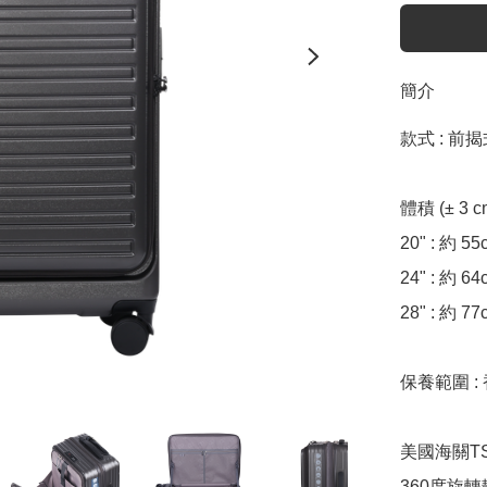
簡介
款式 : 前
體積 (± 3 cm)
20" : 約 55
24" : 約 64
28" : 約 77
保養範圍 :
美國海關TS
360度旋轉