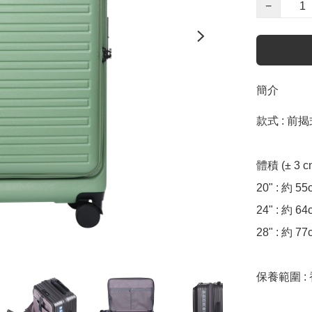
−
簡介
款式 : 前
體積 (± 3 cm)
20" : 約 55
24" : 約 64
28" : 約 77
保養範圍 :